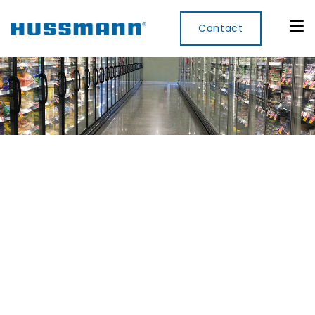
Contact
Display
Convenience
Cool
Food
Digital
Cabinets
Rooms
Services
Innovati
Refrigerated
Remote
Doors
Refrigeration
Smart
Non
&
Lockers
Refrigerated
Self
Microwave
Frames
Contained
Electronic
Hot
Rice
Accessories
Shelf
Cases
Hot Cases
Cooker
Labels
IoT
Xpress
Locker