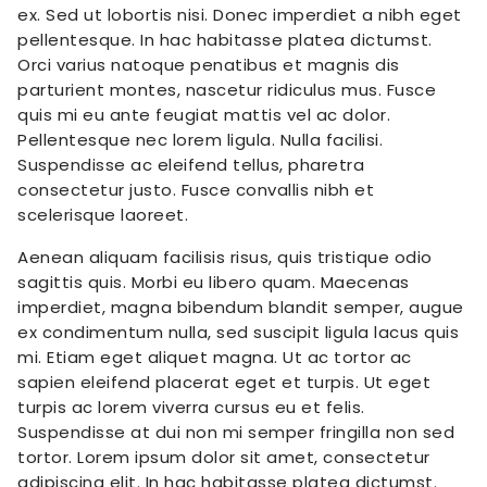
ex. Sed ut lobortis nisi. Donec imperdiet a nibh eget
pellentesque. In hac habitasse platea dictumst.
Orci varius natoque penatibus et magnis dis
parturient montes, nascetur ridiculus mus. Fusce
quis mi eu ante feugiat mattis vel ac dolor.
Pellentesque nec lorem ligula. Nulla facilisi.
Suspendisse ac eleifend tellus, pharetra
consectetur justo. Fusce convallis nibh et
scelerisque laoreet.
Aenean aliquam facilisis risus, quis tristique odio
sagittis quis. Morbi eu libero quam. Maecenas
imperdiet, magna bibendum blandit semper, augue
ex condimentum nulla, sed suscipit ligula lacus quis
mi. Etiam eget aliquet magna. Ut ac tortor ac
sapien eleifend placerat eget et turpis. Ut eget
turpis ac lorem viverra cursus eu et felis.
Suspendisse at dui non mi semper fringilla non sed
tortor. Lorem ipsum dolor sit amet, consectetur
adipiscing elit. In hac habitasse platea dictumst.